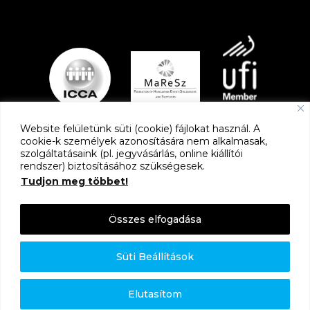
Website felületünk süti (cookie) fájlokat használ. A
cookie-k személyek azonosítására nem alkalmasak,
szolgáltatásaink (pl. jegyvásárlás, online kiállítói
PARTNEREK
rendszer) biztosításához szükségesek.
Tudjon meg többet!
Összes elfogadása
Süti Beállítások
Adatkezelési tájékoztató
Elutasítom