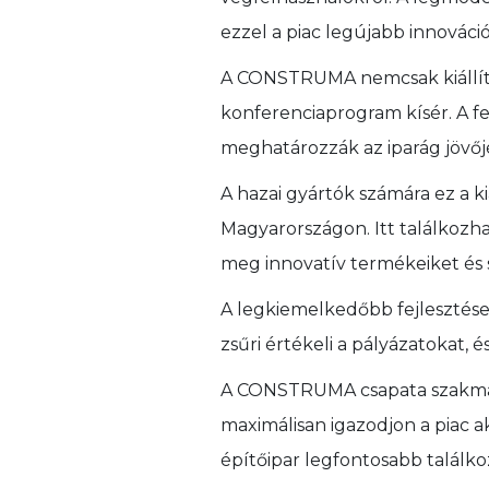
ezzel a piac legújabb innováci
A CONSTRUMA nemcsak kiállítá
konferenciaprogram kísér. A f
meghatározzák az iparág jövőj
A hazai gyártók számára ez a k
Magyarországon. Itt találkozha
meg innovatív termékeiket és s
A legkiemelkedőbb fejlesztés
zsűri értékeli a pályázatokat, 
A CONSTRUMA csapata szakmai p
maximálisan igazodjon a piac 
építőipar legfontosabb találko