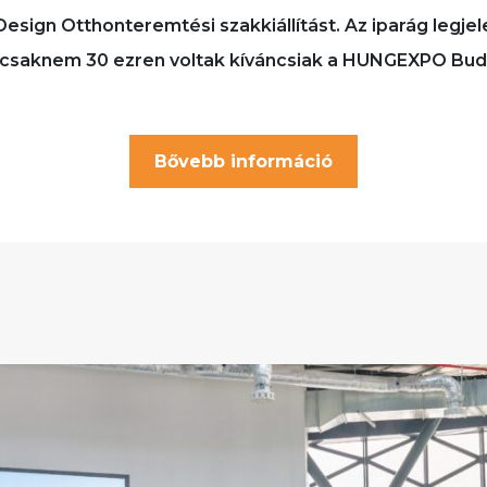
esign Otthonteremtési szakkiállítást. Az iparág legje
t csaknem 30 ezren voltak kíváncsiak a HUNGEXPO Bu
Bővebb információ