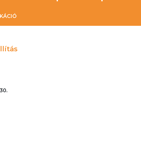
IKÁCIÓ
lítás
30.