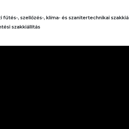
űtés-, szellőzés-, klíma- és szanitertechnikai szakkiál
ési szakkiállítás