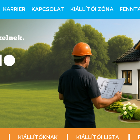
KARRIER
KAPCSOLAT
KIÁLLÍTÓI ZÓNA
FENNT
KIÁLLÍTÓKNAK
KIÁLLÍTÓI LISTA