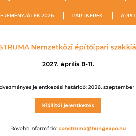
EREMÉNYJÁTÉK 2026
PARTNEREK
APPL
TRUMA Nemzetközi építőipari szakkiál
2027. április 8-11.
dvezményes jelentkezési határidő: 2026. szeptember 
Kiállítói jelentkezés
Bővebb információ:
construma@hungexpo.hu