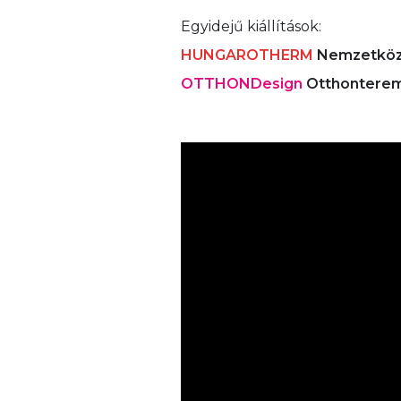
Egyidejű kiállítások:
HUNGAROTHERM
Nemzetközi f
OTTHONDesign
Otthonteremt