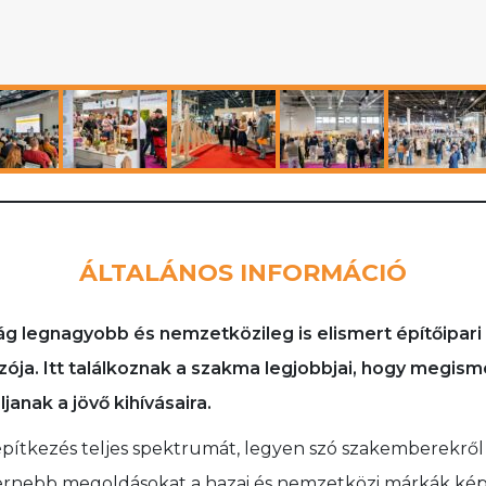
ÁLTALÁNOS INFORMÁCIÓ
egnagyobb és nemzetközileg is elismert építőipari sz
ozója. Itt találkoznak a szakma legjobbjai, hogy megism
janak a jövő kihívásaira.
az építkezés teljes spektrumát, legyen szó szakemberekrő
rnebb megoldásokat a hazai és nemzetközi márkák képvi