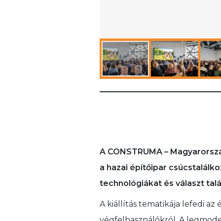
A CONSTRUMA – Magyarország l
a hazai építőipar csúcstalálk
technológiákat és választ talál
A kiállítás tematikája lefedi 
végfelhasználókról. A legmode