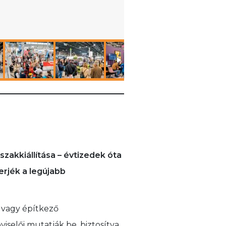
akkiállítása – évtizedek óta
erjék a legújabb
l vagy építkező
selői mutatják be, biztosítva