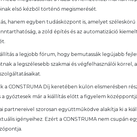
óinak első kézből történő megismerését.
s, hanem egyben tudásközpont is, amelyet széleskörű
enntarthatóság, a zöld építés és az automatizáció kieme
ét.
iállítás a legjobb fórum, hogy bemutassák legújabb fejle
tnak a legszélesebb szakmai és végfelhasználói körrel, a
zolgáltatásaikat.
ek a CONSTRUMA Díj keretében külön elismerésben rész
és a győztesek már a kiállítás előtt a figyelem középpont
artnereivel szorosan együttműködve alakítja ki a kiáll
aktuális igényeihez. Ezért a CONSTRUMA nem csupán egy
zópontja.