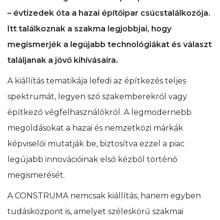
– évtizedek óta a hazai építőipar csúcstalálkozója.
Itt találkoznak a szakma legjobbjai, hogy
megismerjék a legújabb technológiákat és választ
találjanak a jövő kihívásaira.
A kiállítás tematikája lefedi az építkezés teljes
spektrumát, legyen szó szakemberekről vagy
építkező végfelhasználókról. A legmodernebb
megoldásokat a hazai és nemzetközi márkák
képviselői mutatják be, biztosítva ezzel a piac
legújabb innovációinak első kézből történő
megismerését.
A CONSTRUMA nemcsak kiállítás, hanem egyben
tudásközpont is, amelyet széleskörű szakmai