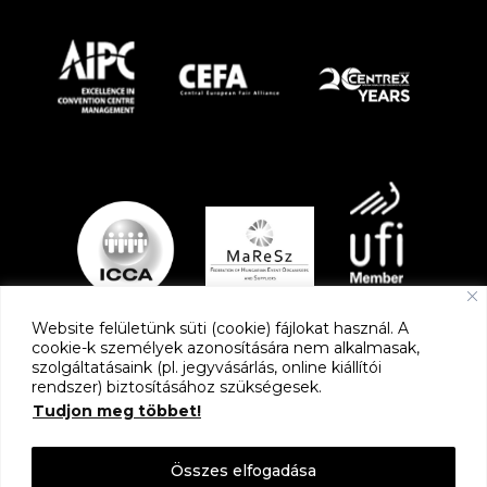
Website felületünk süti (cookie) fájlokat használ. A
cookie-k személyek azonosítására nem alkalmasak,
szolgáltatásaink (pl. jegyvásárlás, online kiállítói
PARTNEREK
rendszer) biztosításához szükségesek.
Tudjon meg többet!
Összes elfogadása