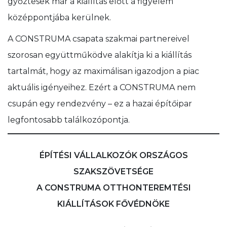
győztesek már a kiállítás előtt a figyelem
középpontjába kerülnek.
A CONSTRUMA csapata szakmai partnereivel
szorosan együttműködve alakítja ki a kiállítás
tartalmát, hogy az maximálisan igazodjon a piac
aktuális igényeihez. Ezért a CONSTRUMA nem
csupán egy rendezvény – ez a hazai építőipar
legfontosabb találkozópontja.
ÉPÍTÉSI VÁLLALKOZÓK ORSZÁGOS
SZAKSZÖVETSÉGE
A CONSTRUMA OTTHONTEREMTÉSI
KIÁLLÍTÁSOK FŐVÉDNÖKE